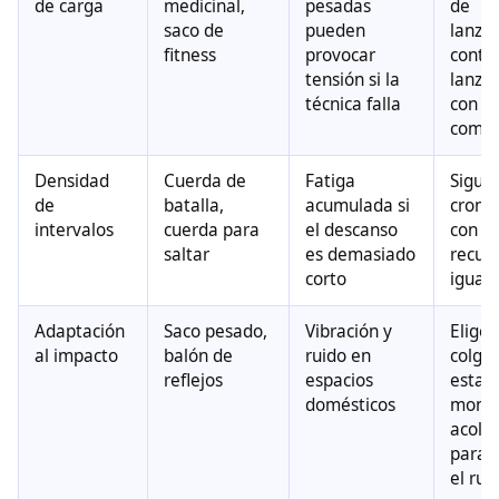
de carga
medicinal,
pesadas
de
saco de
pueden
lanza
fitness
provocar
contr
tensión si la
lanza
técnica falla
con
comp
Densidad
Cuerda de
Fatiga
Sigue
de
batalla,
acumulada si
crono
intervalos
cuerda para
el descanso
con
saltar
es demasiado
recup
corto
igual
Adaptación
Saco pesado,
Vibración y
Elige 
al impacto
balón de
ruido en
colga
reflejos
espacios
estab
domésticos
monta
acolc
para 
el rui