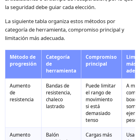
la seguridad debe guiar cada elección.
La siguiente tabla organiza estos métodos por
categoría de herramienta, compromiso principal y
limitación más adecuada.
Método de
Categoría
Compromiso
Limit
progresión
de
principal
más
herramienta
adec
Aumento
Bandas de
Puede limitar
A men
de
resistencia,
el rango de
combi
resistencia
chaleco
movimiento
boxeo
lastrado
si está
sombr
demasiado
ejerci
tenso
peso 
Aumento
Balón
Cargas más
Usa ej