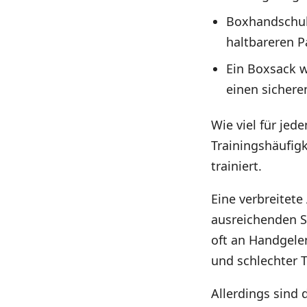
Boxhandschuhe
haltbareren P
Ein Boxsack w
einen sichere
Wie viel für je
Trainingshäufigk
trainiert.
Eine verbreitet
ausreichenden Sc
oft an Handgele
und schlechter 
Allerdings sind