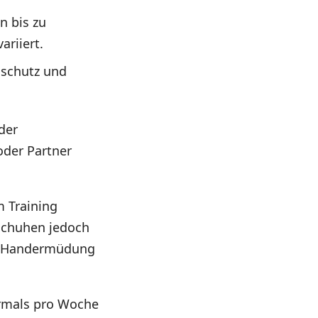
n bis zu
ariiert.
dschutz und
der
oder Partner
m Training
dschuhen jedoch
on Handermüdung
hrmals pro Woche