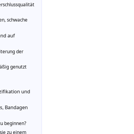
schlussqualität
ßen, schwache
end auf
iterung der
mäßig genutzt
zifikation und
es, Bandagen
zu beginnen?
sie zu einem