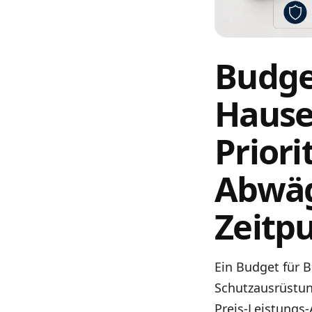
Budge
Hause
Priori
Abwäg
Zeitp
Ein Budget für 
Schutzausrüstun
Preis-Leistungs