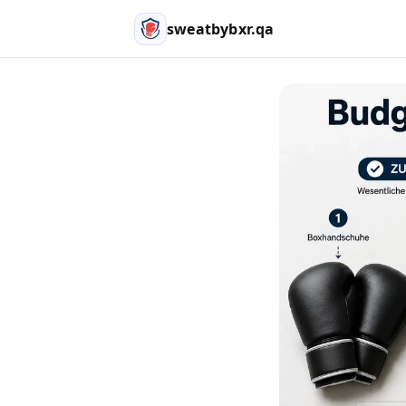
sweatbybxr.qa