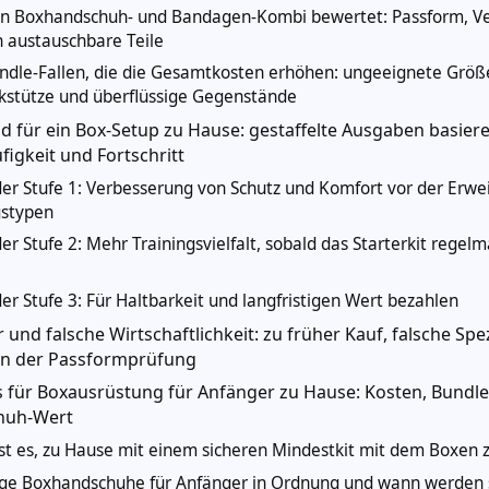
n Boxhandschuh- und Bandagen-Kombi bewertet: Passform, Ver
h austauschbare Teile
ndle-Fallen, die die Gesamtkosten erhöhen: ungeeignete Grö
stütze und überflüssige Gegenstände
 für ein Box-Setup zu Hause: gestaffelte Ausgaben basier
figkeit und Fortschritt
er Stufe 1: Verbesserung von Schutz und Komfort vor der Erwe
gstypen
r Stufe 2: Mehr Trainingsvielfalt, sobald das Starterkit regel
r Stufe 3: Für Haltbarkeit und langfristigen Wert bezahlen
 und falsche Wirtschaftlichkeit: zu früher Kauf, falsche Spe
n der Passformprüfung
 für Boxausrüstung für Anfänger zu Hause: Kosten, Bundl
huh-Wert
ist es, zu Hause mit einem sicheren Mindestkit mit dem Boxen 
ige Boxhandschuhe für Anfänger in Ordnung und wann werden 