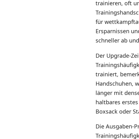
trainieren, oft u
Trainingshandsc
für wettkampfta
Ersparnissen und
schneller ab un
Der Upgrade-Zei
Trainingshäufigk
trainiert, beme
Handschuhen, wä
länger mit dens
haltbares erste
Boxsack oder Stä
Die Ausgaben-Pr
Trainingshäufig