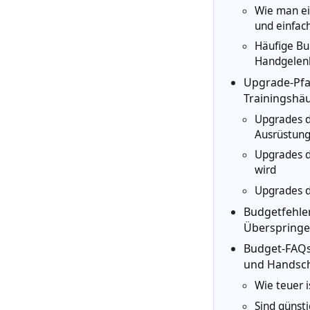
Wie man ei
und einfac
Häufige Bu
Handgelenk
Upgrade-Pfad
Trainingshäu
Upgrades d
Ausrüstun
Upgrades de
wird
Upgrades de
Budgetfehler
Überspringe
Budget-FAQs
und Handsc
Wie teuer 
Sind günst