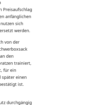
n
n Preisaufschlag
en anfänglichen
 nutzen sich
ersetzt werden.
ch von der
 Schwerboxsack
 an den
tzen trainiert,
 für ein
 später einen
stätigt ist.
hutz durchgängig