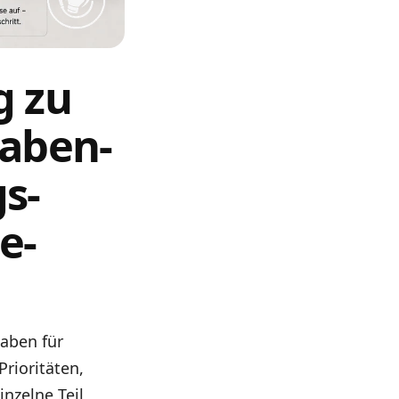
g zu
gaben-
gs-
e-
gaben für
rioritäten,
nzelne Teil