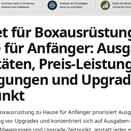
t für Boxausrüstun
 für Anfänger: Aus
täten, Preis-Leistun
ungen und Upgrad
unkt
Boxausrüstung zu Hause für Anfänger priorisiert Aus
g vor Upgrades und konzentriert sich auf Ausgaben-P
-Abwägungen und Upgrade-Zeitpunkt, anstatt jedes ei