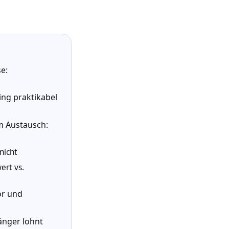
e:
ing praktikabel
m Austausch:
nicht
ert vs.
ör und
änger lohnt