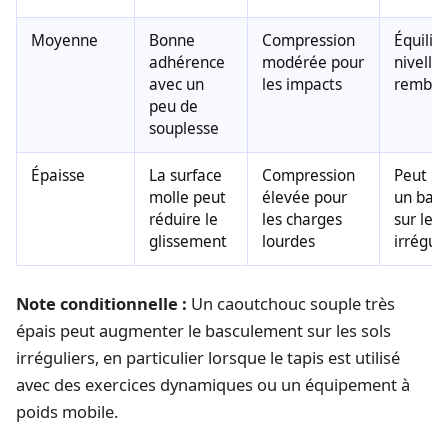
Moyenne
Bonne
Compression
Équilib
adhérence
modérée pour
nivelle
avec un
les impacts
rembou
peu de
souplesse
Épaisse
La surface
Compression
Peut p
molle peut
élevée pour
un bas
réduire le
les charges
sur les
glissement
lourdes
irrégul
Note conditionnelle :
Un caoutchouc souple très
épais peut augmenter le basculement sur les sols
irréguliers, en particulier lorsque le tapis est utilisé
avec des exercices dynamiques ou un équipement à
poids mobile.