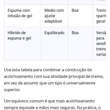
Espuma com
Médio com
Boa
Treino 
infusão de gel
ajuste
sparrin
adaptável
geral
Híbrido de
Equilibrado
Boa
Versátil
espuma e gel
para
sessões
treino
variada
Use esta tabela para combinar a construção do
acolchoamento com sua atividade principal de treino,
em vez de assumir que um tipo é universalmente
superior.
Um equívoco comum é que mais acolchoamento
sempre equivale a mãos mais seguras. Na prática, o