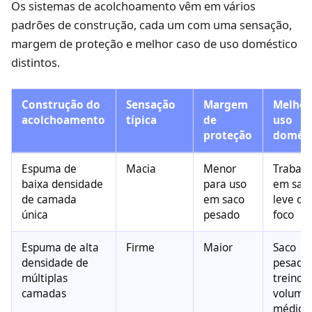
Os sistemas de acolchoamento vêm em vários
padrões de construção, cada um com uma sensação,
margem de proteção e melhor caso de uso doméstico
distintos.
Construção do
Sensação
Margem
Melhor
acolchoamento
típica
de
uso
proteção
domést
Espuma de
Macia
Menor
Trabalh
baixa densidade
para uso
em sac
de camada
em saco
leve ou
única
pesado
foco
Espuma de alta
Firme
Maior
Saco
densidade de
pesado
múltiplas
treino 
camadas
volume
médio