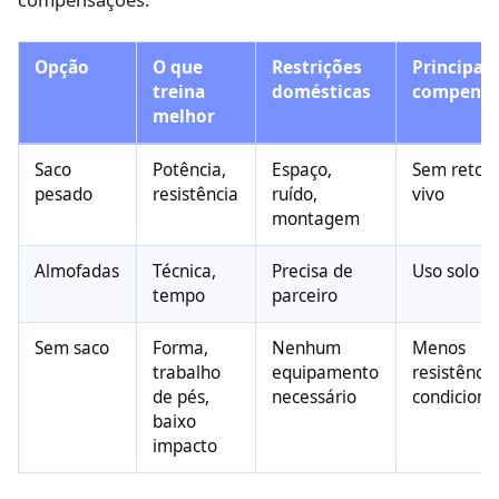
Opção
O que
Restrições
Principal
treina
domésticas
compensa
melhor
Saco
Potência,
Espaço,
Sem retor
pesado
resistência
ruído,
vivo
montagem
Almofadas
Técnica,
Precisa de
Uso solo l
tempo
parceiro
Sem saco
Forma,
Nenhum
Menos
trabalho
equipamento
resistência
de pés,
necessário
condicion
baixo
impacto