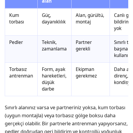
alan
Kum
Güç,
Alan, gürültü,
Canlı ger
torbası
dayanıklılık
montaj
bildirim
yok
Pedler
Teknik,
Partner
Sınırlı te
zamanlama
gerekli
başına
kullanım
Torbasız
Form, ayak
Ekipman
Daha az
antrenman
hareketleri,
gerekmez
direnç,
düşük
kondisy
darbe
Sınırlı alanınız varsa ve partneriniz yoksa, kum torbası
(uygun montajla) veya torbasız gölge boksu daha
gerçekçi olabilir. Bir partnerle antrenman yapıyorsanız,
pedler doğrudan geri bildirim ve kontrollü yoğunluk