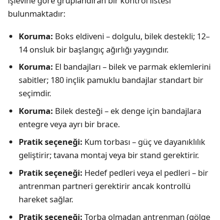
işlevine göre gruplandıran bir kontrol listesi
bulunmaktadır:
Koruma:
Boks eldiveni – dolgulu, bilek destekli; 12–
14 onsluk bir başlangıç ağırlığı yaygındır.
Koruma:
El bandajları – bilek ve parmak eklemlerini
sabitler; 180 inçlik pamuklu bandajlar standart bir
seçimdir.
Koruma:
Bilek desteği – ek denge için bandajlara
entegre veya ayrı bir brace.
Pratik seçeneği:
Kum torbası – güç ve dayanıklılık
geliştirir; tavana montaj veya bir stand gerektirir.
Pratik seçeneği:
Hedef pedleri veya el pedleri – bir
antrenman partneri gerektirir ancak kontrollü
hareket sağlar.
Pratik seçeneği:
Torba olmadan antrenman (gölge